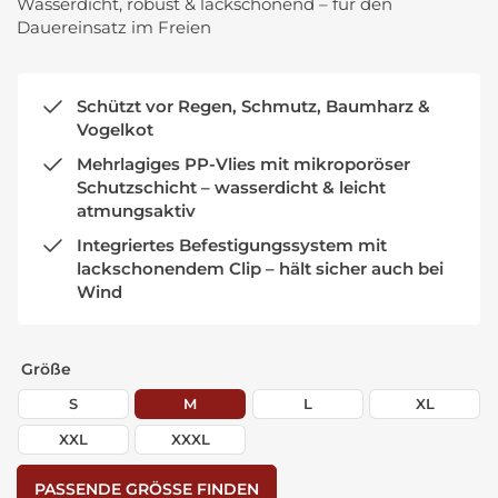
Wasserdicht, robust & lackschonend – für den
Dauereinsatz im Freien
Schützt vor Regen, Schmutz, Baumharz &
Vogelkot
Mehrlagiges PP-Vlies mit mikroporöser
Schutzschicht – wasserdicht & leicht
atmungsaktiv
Integriertes Befestigungssystem mit
lackschonendem Clip – hält sicher auch bei
Wind
Größe
S
M
L
XL
XXL
XXXL
PASSENDE GRÖSSE FINDEN