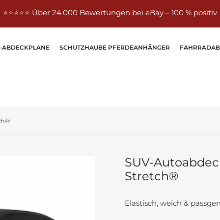
⭐⭐⭐⭐⭐ Über 24.000 Bewertungen bei eBay – 100 % positiv
-ABDECKPLANE
SCHUTZHAUBE PFERDEANHÄNGER
FAHRRADA
ch®
SUV-Autoabdeck
Stretch®
Elastisch, weich & passge