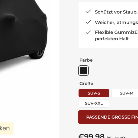
Schützt vor Staub
Weicher, atmungsa
Flexible Gummizüg
perfekten Halt
Farbe
Größe
SUV-S
SUV-M
SUV-XXL
PASSENDE GRÖSSE FI
€99,98
Normaler
inkl. MwSt.