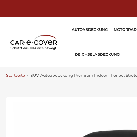
Zum
Inhalt
springen
AUTOABDECKUNG
MOTORRAD
DEICHSELABDECKUNG
Startseite
»
SUV-Autoabdeckung Premium Indoor - Perfect Stret
Zu
Produktinformationen
springen