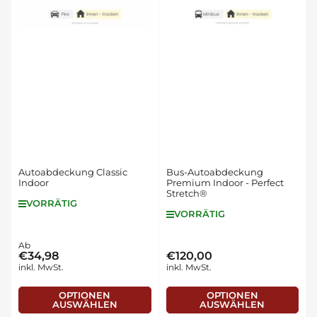
Autoabdeckung Classic
Bus-Autoabdeckung
Indoor
Premium Indoor - Perfect
Stretch®
VORRÄTIG
VORRÄTIG
Normaler
Ab
€34,98
€120,00
Normaler
Preis
inkl. MwSt.
inkl. MwSt.
Preis
OPTIONEN
OPTIONEN
AUSWÄHLEN
AUSWÄHLEN