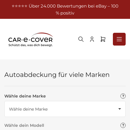
Zum
⭐⭐⭐⭐⭐ Über 24.000 Bewertungen bei eBay – 100
Kost
Inhalt
% positiv
springen
Anmelden
Mini-
Warenkorb
öffnen
Autoabdeckung für viele Marken
Wähle deine Marke
Wähle dein Modell