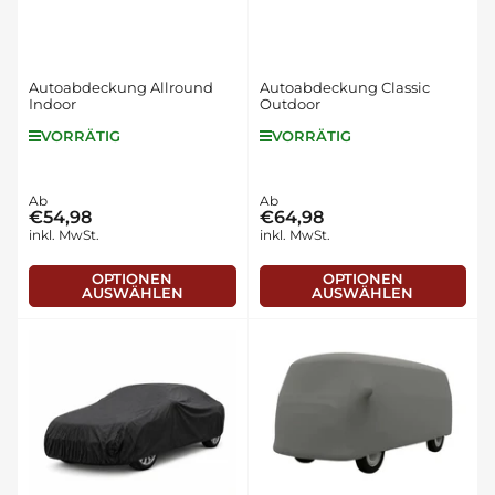
Autoabdeckung Allround
Autoabdeckung Classic
Indoor
Outdoor
VORRÄTIG
VORRÄTIG
Normaler
Ab
Normaler
Ab
€54,98
€64,98
Preis
Preis
inkl. MwSt.
inkl. MwSt.
OPTIONEN
OPTIONEN
AUSWÄHLEN
AUSWÄHLEN