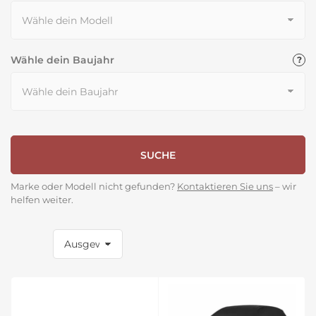
Wähle dein Baujahr
SUCHE
Marke oder Modell nicht gefunden?
Kontaktieren Sie uns
– wir
helfen weiter.
S
o
r
t
i