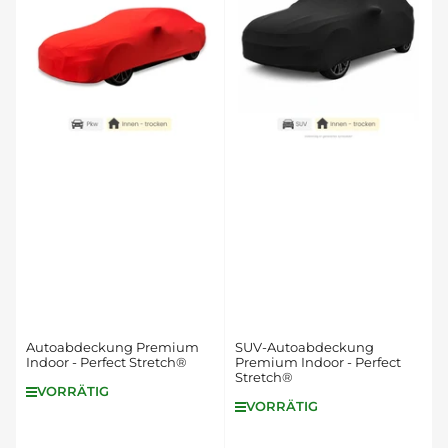
e
r
e
n
n
a
c
h
:
Autoabdeckung Premium
SUV-Autoabdeckung
Indoor - Perfect Stretch®
Premium Indoor - Perfect
Stretch®
VORRÄTIG
VORRÄTIG