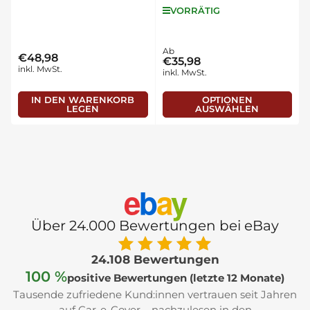
VORRÄTIG
Normaler
Ab
€48,98
Normaler
€35,98
Preis
inkl. MwSt.
inkl. MwSt.
Preis
IN DEN WARENKORB
OPTIONEN
LEGEN
AUSWÄHLEN
e
b
a
y
Über 24.000 Bewertungen bei eBay
24.108 Bewertungen
100 %
positive Bewertungen (letzte 12 Monate)
Tausende zufriedene Kund:innen vertrauen seit Jahren
auf Car-e-Cover – nachzulesen in den