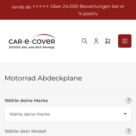
Zum
⭐⭐⭐⭐⭐ Über 24.000 Bewertungen bei eBay – 100
nds ab
Inhalt
% positiv
springen
Anmelden
Mini-
Warenkorb
öffnen
Motorrad Abdeckplane
Wähle deine Marke
Wähle dein Modell