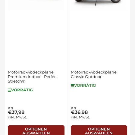
c
h
:
Motorrad-Abdeckplane
Motorrad-Abdeckplane
Premium Indoor - Perfect
Classic Outdoor
Stretch®
VORRÄTIG
VORRÄTIG
Normaler
Ab
Normaler
Ab
€37,98
€36,98
Preis
Preis
inkl. MwSt.
inkl. MwSt.
OPTIONEN
OPTIONEN
AUSWÄHLEN
AUSWÄHLEN