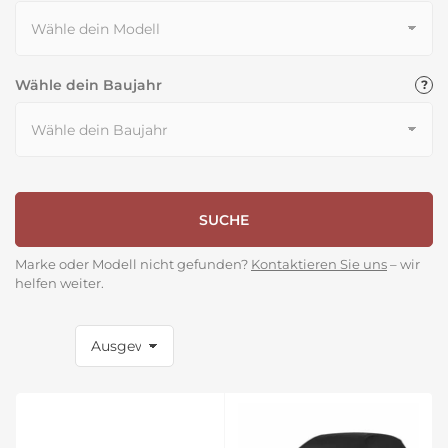
Wähle dein Baujahr
SUCHE
Marke oder Modell nicht gefunden?
Kontaktieren Sie uns
– wir
helfen weiter.
S
o
r
t
i