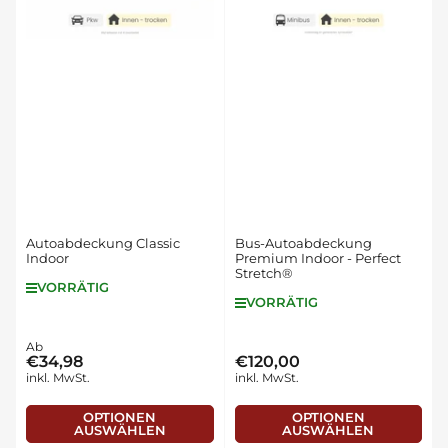
Autoabdeckung Classic
Bus-Autoabdeckung
Indoor
Premium Indoor - Perfect
Stretch®
VORRÄTIG
VORRÄTIG
Normaler
Ab
€34,98
€120,00
Normaler
Preis
inkl. MwSt.
inkl. MwSt.
Preis
OPTIONEN
OPTIONEN
AUSWÄHLEN
AUSWÄHLEN