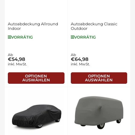
Autoabdeckung Allround
Autoabdeckung Classic
Indoor
Outdoor
VORRÄTIG
VORRÄTIG
Normaler
Ab
Normaler
Ab
€54,98
€64,98
Preis
Preis
inkl. MwSt.
inkl. MwSt.
OPTIONEN
OPTIONEN
AUSWÄHLEN
AUSWÄHLEN