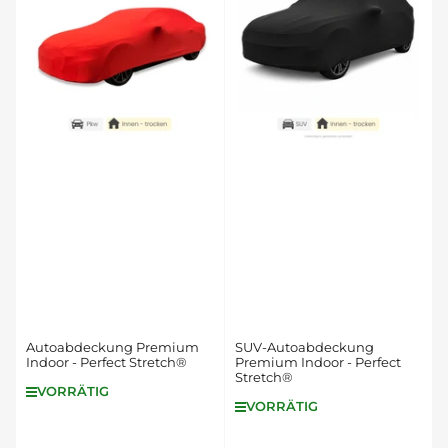
e
r
e
n
n
a
c
h
:
Autoabdeckung Premium
SUV-Autoabdeckung
Indoor - Perfect Stretch®
Premium Indoor - Perfect
Stretch®
VORRÄTIG
VORRÄTIG