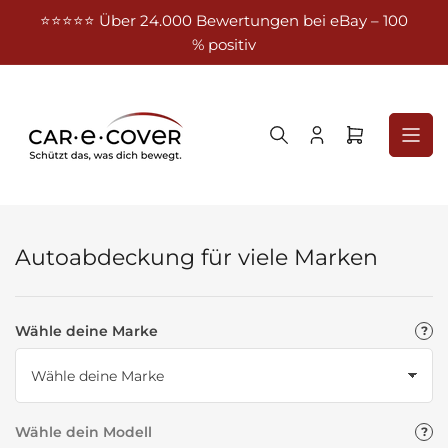
Zum
⭐⭐⭐⭐⭐ Über 24.000 Bewertungen bei eBay – 100
ds ab
Inhalt
% positiv
springen
Anmelden
Mini-
Warenkorb
öffnen
Autoabdeckung für viele Marken
Wähle deine Marke
Wähle dein Modell