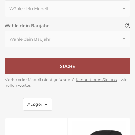
Wähle dein Baujahr
SUCHE
Marke oder Modell nicht gefunden?
Kontaktieren Sie uns
– wir
helfen weiter.
S
o
r
t
i