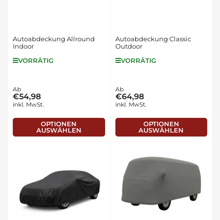
Autoabdeckung Allround
Autoabdeckung Classic
Indoor
Outdoor
VORRÄTIG
VORRÄTIG
Normaler
Ab
Normaler
Ab
€54,98
€64,98
Preis
Preis
inkl. MwSt.
inkl. MwSt.
OPTIONEN
OPTIONEN
AUSWÄHLEN
AUSWÄHLEN