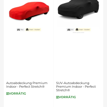
e
r
e
n
n
a
c
h
:
Autoabdeckung Premium
SUV-Autoabdeckung
Indoor - Perfect Stretch®
Premium Indoor - Perfect
Stretch®
VORRÄTIG
VORRÄTIG