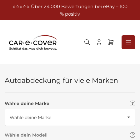
Zum
⭐⭐⭐⭐⭐ Über 24.000 Bewertungen bei eBay – 100
Kost
Inhalt
% positiv
springen
Anmelden
Mini-
Warenkorb
öffnen
Autoabdeckung für viele Marken
Wähle deine Marke
Wähle dein Modell