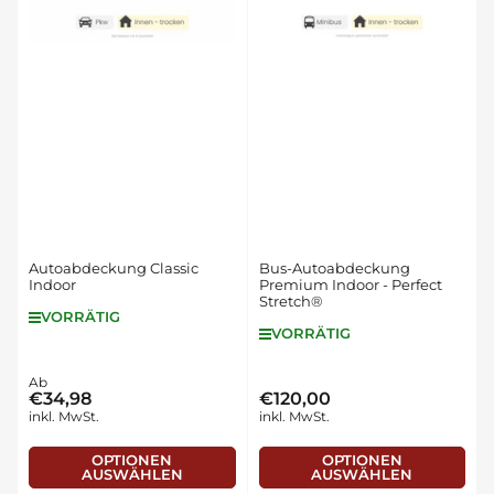
Autoabdeckung Classic
Bus-Autoabdeckung
Indoor
Premium Indoor - Perfect
Stretch®
VORRÄTIG
VORRÄTIG
Normaler
Ab
€34,98
€120,00
Normaler
Preis
inkl. MwSt.
inkl. MwSt.
Preis
OPTIONEN
OPTIONEN
AUSWÄHLEN
AUSWÄHLEN