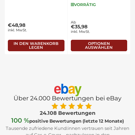
VORRÄTIG
Normaler
Ab
€48,98
Normaler
€35,98
Preis
inkl. MwSt.
inkl. MwSt.
Preis
IN DEN WARENKORB
OPTIONEN
LEGEN
AUSWÄHLEN
e
b
a
y
Über 24.000 Bewertungen bei eBay
24.108 Bewertungen
100 %
positive Bewertungen (letzte 12 Monate)
Tausende zufriedene Kund:innen vertrauen seit Jahren
auf Car-e-Cover – nachzulesen in den