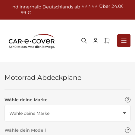
Zum
⭐⭐⭐⭐⭐ Über 24.000 Bewertungen bei eBay – 100
chlands ab
Inhalt
% positiv
springen
Anmelden
Mini-
Warenkorb
öffnen
Motorrad Abdeckplane
Wähle deine Marke
Wähle dein Modell