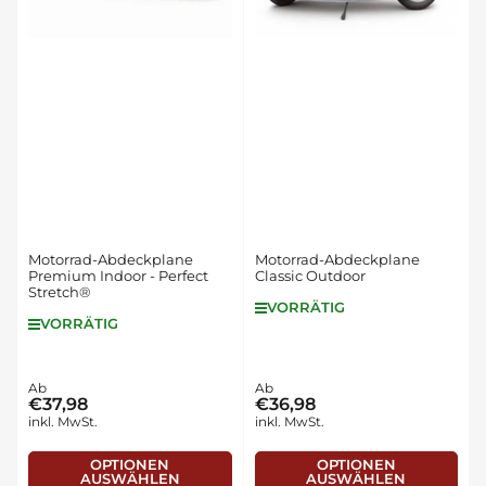
c
h
:
Motorrad-Abdeckplane
Motorrad-Abdeckplane
Premium Indoor - Perfect
Classic Outdoor
Stretch®
VORRÄTIG
VORRÄTIG
Normaler
Ab
Normaler
Ab
€37,98
€36,98
Preis
Preis
inkl. MwSt.
inkl. MwSt.
OPTIONEN
OPTIONEN
AUSWÄHLEN
AUSWÄHLEN