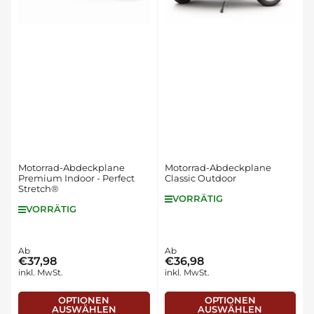
c
h
:
Motorrad-Abdeckplane
Motorrad-Abdeckplane
Premium Indoor - Perfect
Classic Outdoor
Stretch®
VORRÄTIG
VORRÄTIG
Normaler
Ab
Normaler
Ab
€37,98
€36,98
Preis
Preis
inkl. MwSt.
inkl. MwSt.
OPTIONEN
OPTIONEN
AUSWÄHLEN
AUSWÄHLEN