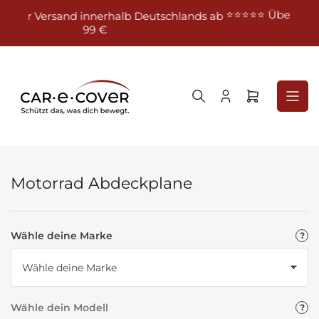
Zum
⭐⭐⭐⭐⭐ Über 24.000 Bewertungen bei eBay – 1
schlands ab
Inhalt
% positiv
springen
Anmelden
Mini-
Warenkorb
öffnen
Motorrad Abdeckplane
Wähle deine Marke
Wähle dein Modell