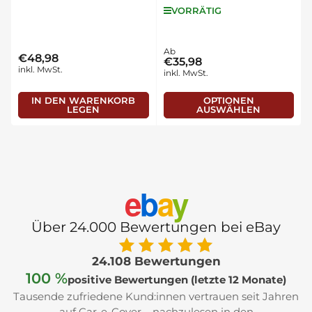
VORRÄTIG
Normaler
Ab
€48,98
Normaler
€35,98
Preis
inkl. MwSt.
inkl. MwSt.
Preis
IN DEN WARENKORB
OPTIONEN
LEGEN
AUSWÄHLEN
e
b
a
y
Über 24.000 Bewertungen bei eBay
24.108 Bewertungen
100 %
positive Bewertungen (letzte 12 Monate)
Tausende zufriedene Kund:innen vertrauen seit Jahren
auf Car-e-Cover – nachzulesen in den