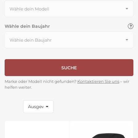
Wähle dein Baujahr
SUCHE
Marke oder Modell nicht gefunden?
Kontaktieren Sie uns
– wir
helfen weiter.
S
o
r
t
i