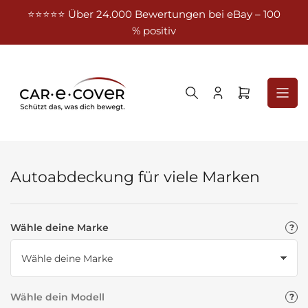
Zum
⭐⭐⭐⭐⭐ Über 24.000 Bewertungen bei eBay – 100
Kost
Inhalt
% positiv
springen
Anmelden
Mini-
Warenkorb
öffnen
Autoabdeckung für viele Marken
Wähle deine Marke
Wähle dein Modell