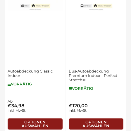
Autoabdeckung Classic
Bus-Autoabdeckung
Indoor
Premium Indoor - Perfect
Stretch®
VORRÄTIG
VORRÄTIG
Normaler
Ab
€34,98
€120,00
Normaler
Preis
inkl. MwSt.
inkl. MwSt.
Preis
OPTIONEN
OPTIONEN
AUSWÄHLEN
AUSWÄHLEN