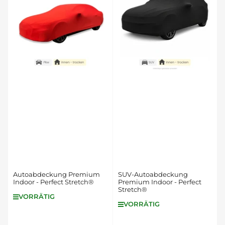
e
r
e
n
n
a
c
h
:
Autoabdeckung Premium
SUV-Autoabdeckung
Indoor - Perfect Stretch®
Premium Indoor - Perfect
Stretch®
VORRÄTIG
VORRÄTIG