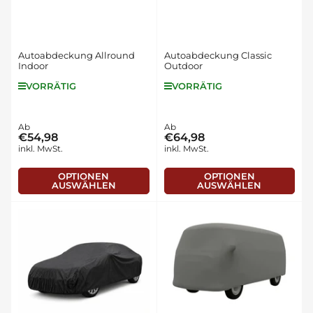
Autoabdeckung Allround
Autoabdeckung Classic
Indoor
Outdoor
VORRÄTIG
VORRÄTIG
Normaler
Ab
Normaler
Ab
€54,98
€64,98
Preis
Preis
inkl. MwSt.
inkl. MwSt.
OPTIONEN
OPTIONEN
AUSWÄHLEN
AUSWÄHLEN