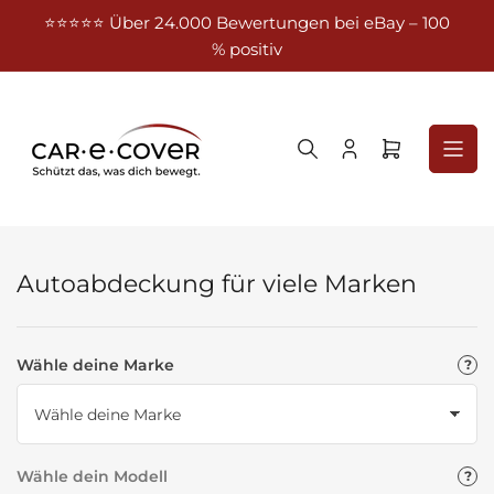
Zum
⭐⭐⭐⭐⭐ Über 24.000 Bewertungen bei eBay – 100
Kost
Inhalt
% positiv
springen
Anmelden
Mini-
Warenkorb
öffnen
Autoabdeckung für viele Marken
Wähle deine Marke
Wähle dein Modell