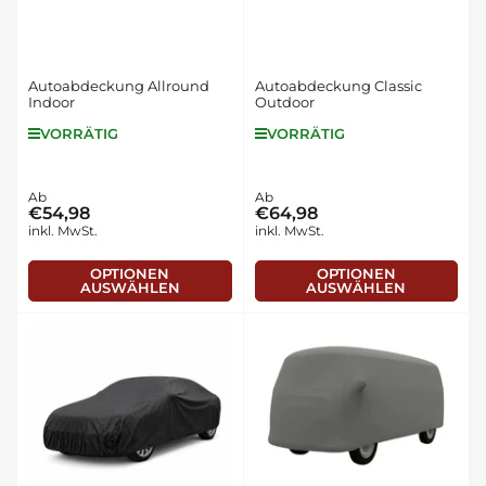
Autoabdeckung Allround
Autoabdeckung Classic
Indoor
Outdoor
VORRÄTIG
VORRÄTIG
Normaler
Ab
Normaler
Ab
€54,98
€64,98
Preis
Preis
inkl. MwSt.
inkl. MwSt.
OPTIONEN
OPTIONEN
AUSWÄHLEN
AUSWÄHLEN