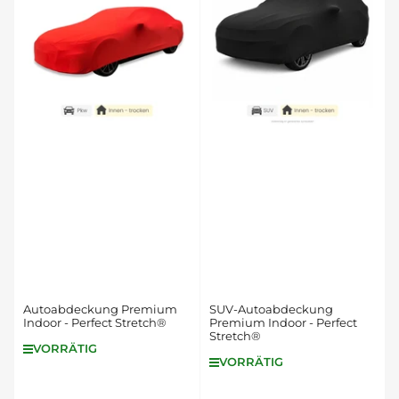
e
r
e
n
n
a
c
h
:
Autoabdeckung Premium
SUV-Autoabdeckung
Indoor - Perfect Stretch®
Premium Indoor - Perfect
Stretch®
VORRÄTIG
VORRÄTIG