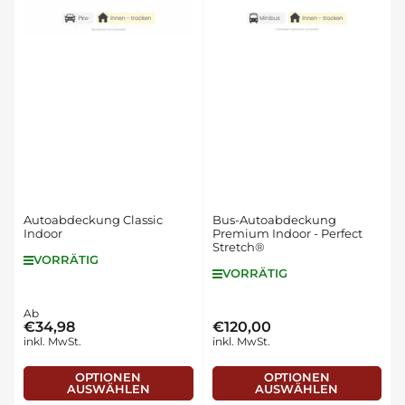
Autoabdeckung Classic
Bus-Autoabdeckung
Indoor
Premium Indoor - Perfect
Stretch®
VORRÄTIG
VORRÄTIG
Normaler
Ab
€34,98
€120,00
Normaler
Preis
inkl. MwSt.
inkl. MwSt.
Preis
OPTIONEN
OPTIONEN
AUSWÄHLEN
AUSWÄHLEN