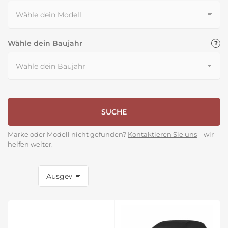
Wähle dein Baujahr
SUCHE
Marke oder Modell nicht gefunden?
Kontaktieren Sie uns
– wir
helfen weiter.
S
o
r
t
i