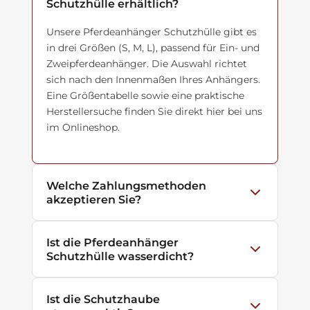
Schutzhülle erhältlich?
Unsere Pferdeanhänger Schutzhülle gibt es
in drei Größen (S, M, L), passend für Ein- und
Zweipferdeanhänger. Die Auswahl richtet
sich nach den Innenmaßen Ihres Anhängers.
Eine Größentabelle sowie eine praktische
Herstellersuche finden Sie direkt hier bei uns
im Onlineshop.
Welche Zahlungsmethoden
akzeptieren Sie?
Wir akzeptieren Kreditkarten, PayPal,
Ist die Pferdeanhänger
Sofortüberweisung und Rechnung.
Schutzhülle wasserdicht?
Ja, das 4-lagige Polypropylen-Vlies der
Ist die Schutzhaube
Plane, wovon eine Schicht aus Polyethylen