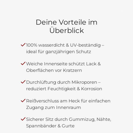
Unser Kundenservice hilft Ihnen gerne
ebenfalls in unserem Shop – als perfekte
weiter.
Ergänzung zur Schutzhaube für einen
vollständigen Rundumschutz. Wir bieten im
Deine Vorteile im
Verkauf
Deichselabdeckungen für
Überblick
Standardräder
und
Deichselabdeckungen
für Automatikräderan
.
100% wasserdicht & UV-beständig –
ideal für ganzjährigen Schutz
Weiche Innenseite schützt Lack &
Oberflächen vor Kratzern
Durchlüftung durch Mikroporen –
reduziert Feuchtigkeit & Korrosion
Reißverschluss am Heck für einfachen
Zugang zum Innenraum
Sicherer Sitz durch Gummizug, Nähte,
Spannbänder & Gurte