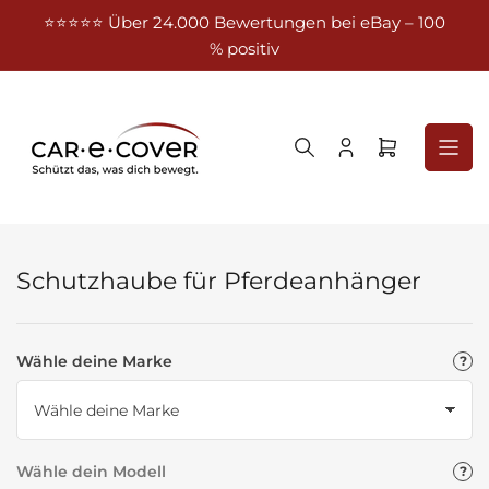
Zum
⭐⭐⭐⭐⭐ Über 24.000 Bewertungen bei eBay – 100
Kost
Inhalt
% positiv
springen
Anmelden
Mini-
Warenkorb
öffnen
Schutzhaube für Pferdeanhänger
Wähle deine Marke
Wähle dein Modell