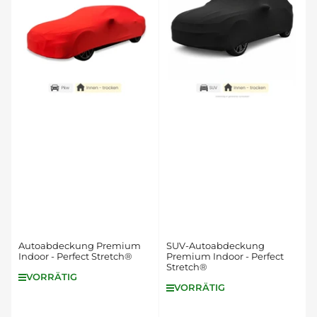
e
r
e
n
n
a
c
h
:
Autoabdeckung Premium
SUV-Autoabdeckung
Indoor - Perfect Stretch®
Premium Indoor - Perfect
Stretch®
VORRÄTIG
VORRÄTIG