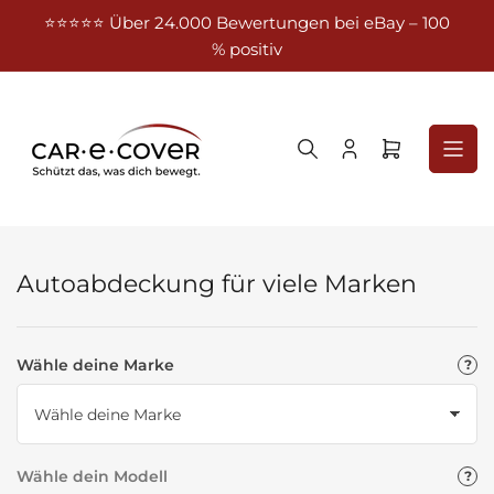
Zum
⭐⭐⭐⭐⭐ Über 24.000 Bewertungen bei eBay – 100
Kost
Inhalt
% positiv
springen
Anmelden
Mini-
Warenkorb
öffnen
Autoabdeckung für viele Marken
Wähle deine Marke
Wähle dein Modell