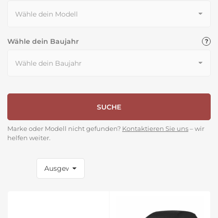
Wähle dein Baujahr
SUCHE
Marke oder Modell nicht gefunden?
Kontaktieren Sie uns
– wir
helfen weiter.
S
o
r
t
i