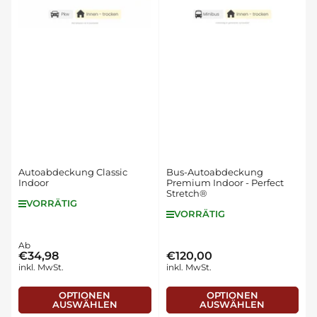
Autoabdeckung Classic
Bus-Autoabdeckung
Indoor
Premium Indoor - Perfect
Stretch®
VORRÄTIG
VORRÄTIG
Normaler
Ab
€34,98
€120,00
Normaler
Preis
inkl. MwSt.
inkl. MwSt.
Preis
OPTIONEN
OPTIONEN
AUSWÄHLEN
AUSWÄHLEN