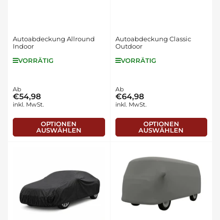
Autoabdeckung Allround
Autoabdeckung Classic
Indoor
Outdoor
VORRÄTIG
VORRÄTIG
Normaler
Ab
Normaler
Ab
€54,98
€64,98
Preis
Preis
inkl. MwSt.
inkl. MwSt.
OPTIONEN
OPTIONEN
AUSWÄHLEN
AUSWÄHLEN